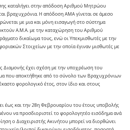
ης καταλήγει στην απόδοση Αριθμού Μητρώου
ται βραχυχρόνια. Η απόδοση ΑΜΑ γίνεται σε άμεσο
ρώνεται με μια και μόνη εισαγωγή στο σύστημα
αποκτούν Α.Μ.Α. με την καταχώρηση του Αριθμού
ράγματο δικαίωμα τους, ενώ οι Υπεκμισθωτές με την
ριακών Στοιχείων με την οποία έγιναν μισθωτές με
 Διαμονής έχει σχέση με την υποχρέωση του
δημα που αποκτήθηκε από το σύνολο των Βραχυχρόνιων
καστο φορολογικό έτος, στον ίδιο και στους
ει έως και την 28η Φεβρουαρίου του έτους υποβολής
ένου να προσδιοριστεί το φορολογητέο εισόδημα ανά
ίηση ο Διαχειριστής Ακινήτου μπορεί να διορθώνει
στοιχεία (λοιποί δικαιούχοι εισοδήματος, ποσοστά