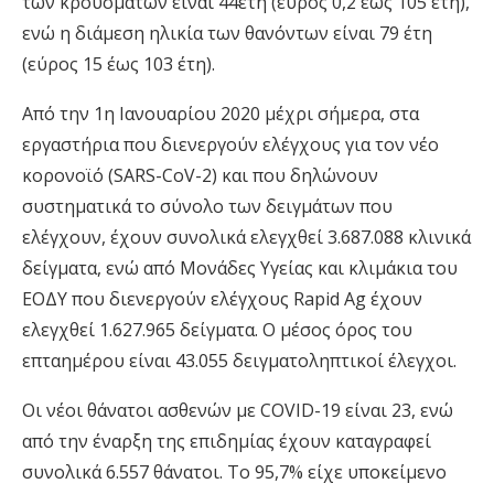
των κρουσμάτων είναι 44έτη (εύρος 0,2 έως 105 έτη),
ενώ η διάμεση ηλικία των θανόντων είναι 79 έτη
(εύρος 15 έως 103 έτη).
Από την 1η Ιανουαρίου 2020 μέχρι σήμερα, στα
εργαστήρια που διενεργούν ελέγχους για τον νέο
κορονοϊό (SARS-CoV-2) και που δηλώνουν
συστηματικά το σύνολο των δειγμάτων που
ελέγχουν, έχουν συνολικά ελεγχθεί 3.687.088 κλινικά
δείγματα, ενώ από Μονάδες Υγείας και κλιμάκια του
ΕΟΔΥ που διενεργούν ελέγχους Rapid Ag έχουν
ελεγχθεί 1.627.965 δείγματα. O μέσος όρος του
επταημέρου είναι 43.055 δειγματοληπτικοί έλεγχοι.
Οι νέοι θάνατοι ασθενών με COVID-19 είναι 23, ενώ
από την έναρξη της επιδημίας έχουν καταγραφεί
συνολικά 6.557 θάνατοι. Το 95,7% είχε υποκείμενο