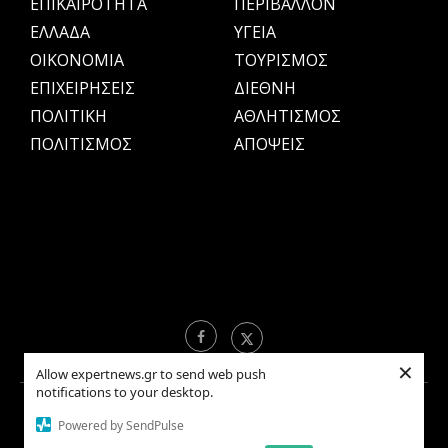
ΕΠΙΚΑΙΡΟΤΗΤΑ
ΠΕΡΙΒΑΛΛΟΝ
ΕΛΛΑΔΑ
ΥΓΕΙΑ
OIKONOMIA
ΤΟΥΡΙΣΜΟΣ
ΕΠΙΧΕΙΡΗΣΕΙΣ
ΔΙΕΘΝΗ
ΠΟΛΙΤΙΚΗ
ΑΘΛΗΤΙΣΜΟΣ
ΠΟΛΙΤΙΣΜΟΣ
ΑΠΟΨΕΙΣ
×
Allow expertnews.gr to send web push
notifications to your desktop.
Copyright © 2021 EXPERTNEWS.GR |
ΟΡΟΙ ΧΡΗΣΗΣ
Powered by SendPulse