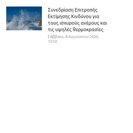
Συνεδρίαση Επιτροπής
Εκτίμησης Κινδύνου για
τους ισχυρούς ανέμους και
τις υψηλές θερμοκρασίες
Σάββατο, 8 Αυγούστου 2026,
13:50
Οι πληρωμές από e-ΕΦΚΑ
και ΔΥΠΑ από τις 10 έως
14 Αυγούστου
Σάββατο, 8 Αυγούστου 2026,
10:50
Health Monitoring: Η
εθνική υποδομή για
αξιοποίηση δεδομένων
υγείας προς όφελος των
πολιτών