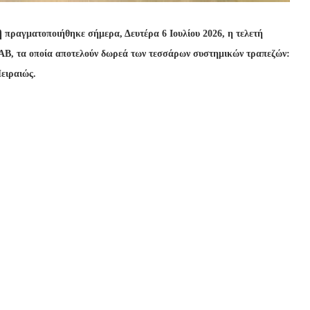
η
πραγματοποιήθηκε σήμερα, Δευτέρα 6 Ιουλίου 2026, η τελετή
ΑΒ, τα οποία αποτελούν δωρεά των τεσσάρων συστημικών τραπεζών:
ειραιώς.
γείας
Μάριος Θεμιστοκλέους
, η Γενική Γραμματέας
ο Πρόεδρος του ΕΚΑΒ
Γιώργος Χαραλάμπους,
οι
λης Ψάλτης
, της Eurobank
Φωκίων Καραβίας
, της
όεδρος του Διοικητικού Συμβουλίου της Εθνικής
g Γενική Διευθύντρια της Ελληνικής Ένωσης Τραπεζών
ίθενται στο ΕΚΑΒ δύο σύγχρονα ελικόπτερα τύπου
στολές αεροδιακομιδής και στελεχωμένα με
πιχειρούν υπό τον επιχειρησιακό συντονισμό του
ωτικής όσο και της νησιωτικής Ελλάδας. Η