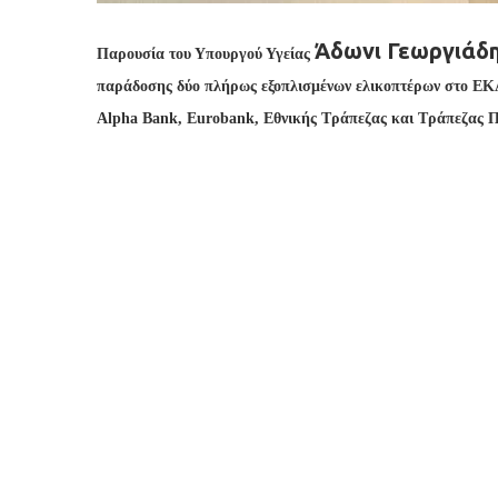
Άδωνι Γεωργιάδ
Παρουσία του Υπουργού Υγείας
παράδοσης δύο πλήρως εξοπλισμένων ελικοπτέρων στο ΕΚ
Alpha Bank, Eurobank, Εθνικής Τράπεζας και Τράπεζας Π
Στην εκδήλωση παρευρέθηκαν ο Υφυπουργός Υ
Υπηρεσιών Υγείας
Λίλιαν Βενετία Βιλδιρίδη,
Διευθύνοντες Σύμβουλοι της Alpha Bank
Βασί
Τράπεζας Πειραιώς
Χρήστος Μεγάλου
, ο Πρ
Τράπεζας
Γκίκας Χαρδούβελης
, και η Actin
(ΕΕΤ)
Χαρούλα Απαλαγάκη
.
Στο πλαίσιο δωρεάς ύψους 2 εκατ. ευρώ, διατ
Leonardo AW139, πλήρως εξοπλισμένα για απο
εξειδικευμένα πληρώματα. Τα ελικόπτερα θα ε
ΕΚΑΒ, καλύπτοντας τις ανάγκες τόσο της ηπειρ