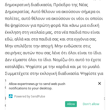
δημοκρατική διαδικασία, Πρόεδρο της Νέας
Δημοκρατίας. Αυτό θέλουν να ακούσουν σήμερα οι
πολίτες, αυτό θέλουν να ακούσουν οι νέοι οι οποίοι
θα ψηφίσουν για πρώτη φορά. Και κάνω μια ειδική
έκκληση στη νεολαία μας, στα νέα παιδιά που είναι
εδώ, αλλά και στα παιδιά σας και στα εγγόνια σας.
Μην επιλέξετε την αποχή. Μην ενδώσετε στις
σειρήνες αυτών που σας λένε ότι όλοι είναι το ίδιο.
Δεν είμαστε όλοι το ίδιο. Νομίζω ότι αυτό το έχετε
καταλάβει. Ψηφίστε με την καρδιά και με το μυαλό.
Συμμετέχετε στην εκλογική διαδικασία. Ψηφίστε για
το δικό σας μέλλον. Γιατί για το δικό σας μέλλον
×
Allow expertnews.gr to send web push
αγωνιζόμαστε όλοι μαζί.
notifications to your desktop.
Powered by SendPulse
Κάνω λοιπόν και εδώ από τα Γιάννενα μία έκκληση σε
Allow
Don't allow
όλους τους δημοκρατικούς πολίτες: Αφήστε στην