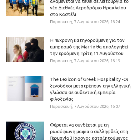
αναμένεται να τεθεί σε λειτουργία το
νέο Διεθνές Αεροδρόμιο Ηρακλείου
στο Καστέλι
Παρασκευή, 7 Αυγούστου 2026, 16:24
Η 46χρονη κατηγορούμενη για τον
εμπρησμό της Marfin θα απολογηθεί
την ερχόμενη Τρίτη 11 Αυγούστου
Παρασκευή, 7 Αυγούστου 2026, 16:19
The Lexicon of Greek Hospitality -Οι
ξενοδόχοι μετατρέπουν την ελληνική
γλώσσα σε αυθεντική εμπειρία
φιλοξενίας
Παρασκευή, 7 Αυγούστου 2026, 16:07
Φέρεται να συνδέεται με τη
ρωσόφωνη μαφία ο συλληφθείς στη
Γερμανία 31χρονος καταζητούμενος