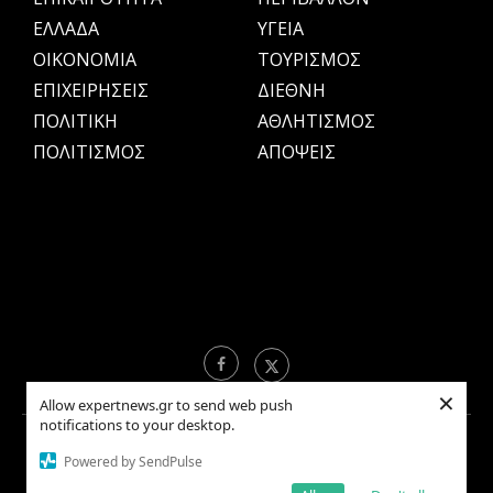
ΕΛΛΑΔΑ
ΥΓΕΙΑ
OIKONOMIA
ΤΟΥΡΙΣΜΟΣ
ΕΠΙΧΕΙΡΗΣΕΙΣ
ΔΙΕΘΝΗ
ΠΟΛΙΤΙΚΗ
ΑΘΛΗΤΙΣΜΟΣ
ΠΟΛΙΤΙΣΜΟΣ
ΑΠΟΨΕΙΣ
×
Allow expertnews.gr to send web push
notifications to your desktop.
Copyright © 2021 EXPERTNEWS.GR |
ΟΡΟΙ ΧΡΗΣΗΣ
Powered by SendPulse