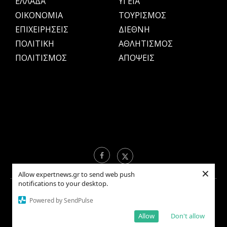
ΕΛΛΑΔΑ
ΥΓΕΙΑ
OIKONOMIA
ΤΟΥΡΙΣΜΟΣ
ΕΠΙΧΕΙΡΗΣΕΙΣ
ΔΙΕΘΝΗ
ΠΟΛΙΤΙΚΗ
ΑΘΛΗΤΙΣΜΟΣ
ΠΟΛΙΤΙΣΜΟΣ
ΑΠΟΨΕΙΣ
×
Allow expertnews.gr to send web push
notifications to your desktop.
Copyright © 2021 EXPERTNEWS.GR |
ΟΡΟΙ ΧΡΗΣΗΣ
Powered by SendPulse
Allow
Don't allow
BACK TO TOP