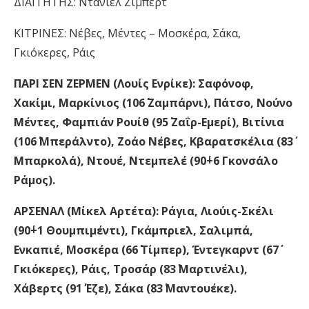
ΔΙΑΙΤΗΤΗΣ: Ντάνιελ Ζίμπερτ
ΚΙΤΡΙΝΕΣ: Νέβες, Μέντες – Μοσκέρα, Σάκα,
Γκιόκερες, Ράις
ΠΑΡΙ ΣΕΝ ΖΕΡΜΕΝ (Λουίς Ενρίκε): Σαφόνοφ,
Χακίμι, Μαρκίνιος (106΄ Ζαμπάρνι), Πάτσο, Νούνο
Μέντες, Φαμπιάν Ρουίθ (95΄ Ζαΐρ-Εμερί), Βιτίνια
(106΄ Μπεράλντο), Ζοάο Νέβες, Κβαρατσκέλια (83΄
Μπαρκολά), Ντουέ, Ντεμπελέ (90΄+6 Γκονσάλο
Ράμος).
ΑΡΣΕΝΑΛ (Μίκελ Αρτέτα): Ράγια, Λιούις-Σκέλι
(90΄+1 Θουμπιμέντι), Γκάμπριελ, Σαλιμπά,
Ενκαπιέ, Μοσκέρα (66΄ Τίμπερ), Έντεγκαρντ (67΄
Γκιόκερες), Ράις, Τροσάρ (83΄ Μαρτινέλι),
Χάβερτς (91΄ Έζε), Σάκα (83΄ Μαντουέκε).