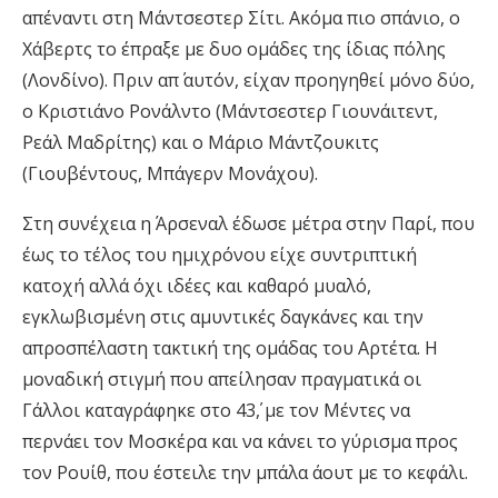
απέναντι στη Μάντσεστερ Σίτι. Ακόμα πιο σπάνιο, ο
Χάβερτς το έπραξε με δυο ομάδες της ίδιας πόλης
(Λονδίνο). Πριν απ΄ αυτόν, είχαν προηγηθεί μόνο δύο,
ο Κριστιάνο Ρονάλντο (Μάντσεστερ Γιουνάιτεντ,
Ρεάλ Μαδρίτης) και ο Μάριο Μάντζουκιτς
(Γιουβέντους, Μπάγερν Μονάχου).
Στη συνέχεια η Άρσεναλ έδωσε μέτρα στην Παρί, που
έως το τέλος του ημιχρόνου είχε συντριπτική
κατοχή αλλά όχι ιδέες και καθαρό μυαλό,
εγκλωβισμένη στις αμυντικές δαγκάνες και την
απροσπέλαστη τακτική της ομάδας του Αρτέτα. Η
μοναδική στιγμή που απείλησαν πραγματικά οι
Γάλλοι καταγράφηκε στο 43΄, με τον Μέντες να
περνάει τον Μοσκέρα και να κάνει το γύρισμα προς
τον Ρουίθ, που έστειλε την μπάλα άουτ με το κεφάλι.