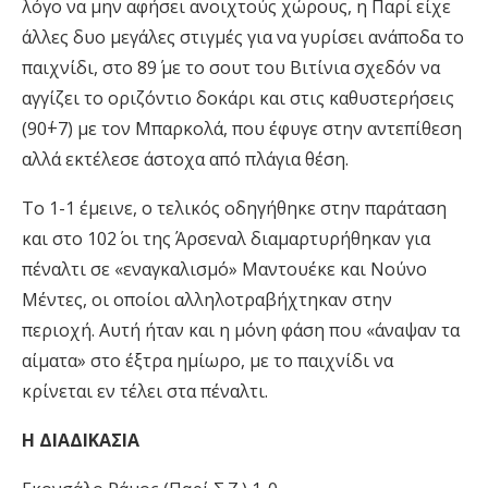
λόγο να μην αφήσει ανοιχτούς χώρους, η Παρί είχε
άλλες δυο μεγάλες στιγμές για να γυρίσει ανάποδα το
παιχνίδι, στο 89΄ με το σουτ του Βιτίνια σχεδόν να
αγγίζει το οριζόντιο δοκάρι και στις καθυστερήσεις
(90΄+7) με τον Μπαρκολά, που έφυγε στην αντεπίθεση
αλλά εκτέλεσε άστοχα από πλάγια θέση.
Το 1-1 έμεινε, ο τελικός οδηγήθηκε στην παράταση
και στο 102΄ οι της Άρσεναλ διαμαρτυρήθηκαν για
πέναλτι σε «εναγκαλισμό» Μαντουέκε και Νούνο
Μέντες, οι οποίοι αλληλοτραβήχτηκαν στην
περιοχή. Αυτή ήταν και η μόνη φάση που «άναψαν τα
αίματα» στο έξτρα ημίωρο, με το παιχνίδι να
κρίνεται εν τέλει στα πέναλτι.
Η ΔΙΑΔΙΚΑΣΙΑ