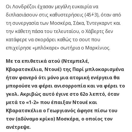
Οι Λονδρέζοι έχασαν μεγάλη ευκαιρία να
διπλασιάσουν στις καθυστερήσεις (45΄+3), όταν από
τη συνεργασία των Μοσκέρα, Σάκα, Έντεγκαρντ και
την κάθετη πάσα του τελευταίου, ο Χάβερτς δεν
κατάφερε να σκοράρει καθώς το σουτ που
επιχείρησε «μπλόκαρε» σωτήρια ο Μαρκίνιος.
Με τα επιθετικά ατού (Ντεμπελέ,
Κβαρατσκέλια, Ντουέ) της Παρί μπλοκαρισμένα
ήταν φανερό ότι μόνο μια ατομική ενέργεια θα
μπορούσε να φέρει ανισορροπία και να φέρει το
γκολ. Ακριβώς αυτό έγινε στο 62ο λεπτό, όταν
μετά το «1-2» που έπαιξαν Ντουέ και
Κβαρατσκέλια ο Γεωργιανός άφησε πίσω του
τον (αδύναμο κρίκο) Μοσκέρα, ο οποίος τον
ανέτρεψε.