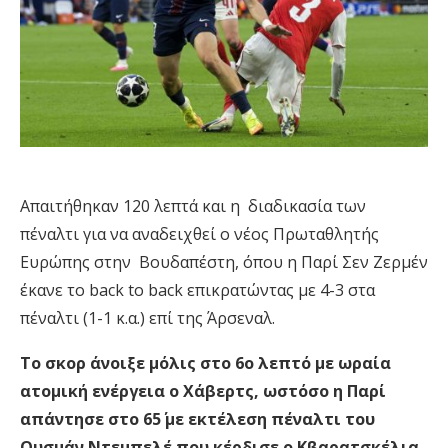
Απαιτήθηκαν 120 λεπτά και η διαδικασία των
πέναλτι για να αναδειχθεί ο νέος Πρωταθλητής
Ευρώπης στην Βουδαπέστη, όπου η Παρί Σεν Ζερμέν
έκανε το back to back επικρατώντας με 4-3 στα
πέναλτι (1-1 κ.α.) επί της Άρσεναλ.
Το σκορ άνοιξε μόλις στο 6ο λεπτό με ωραία
ατομική ενέργεια ο Χάβερτς, ωστόσο η Παρί
απάντησε στο 65΄ με εκτέλεση πέναλτι του
Ουσμάν Ντεμπελέ που κέρδισε ο Κβαρατσκέλια.