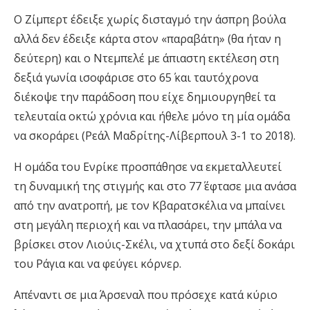
Ο Ζίμπερτ έδειξε χωρίς δισταγμό την άσπρη βούλα
αλλά δεν έδειξε κάρτα στον «παραβάτη» (θα ήταν η
δεύτερη) και ο Ντεμπελέ με άπιαστη εκτέλεση στη
δεξιά γωνία ισοφάρισε στο 65΄ και ταυτόχρονα
διέκοψε την παράδοση που είχε δημιουργηθεί τα
τελευταία οκτώ χρόνια και ήθελε μόνο τη μία ομάδα
να σκοράρει (Ρεάλ Μαδρίτης-Λίβερπουλ 3-1 το 2018).
Η ομάδα του Ενρίκε προσπάθησε να εκμεταλλευτεί
τη δυναμική της στιγμής και στο 77΄ έφτασε μια ανάσα
από την ανατροπή, με τον Κβαρατσκέλια να μπαίνει
στη μεγάλη περιοχή και να πλασάρει, την μπάλα να
βρίσκει στον Λιούις-Σκέλι, να χτυπά στο δεξί δοκάρι
του Ράγια και να φεύγει κόρνερ.
Απέναντι σε μια Άρσεναλ που πρόσεχε κατά κύριο