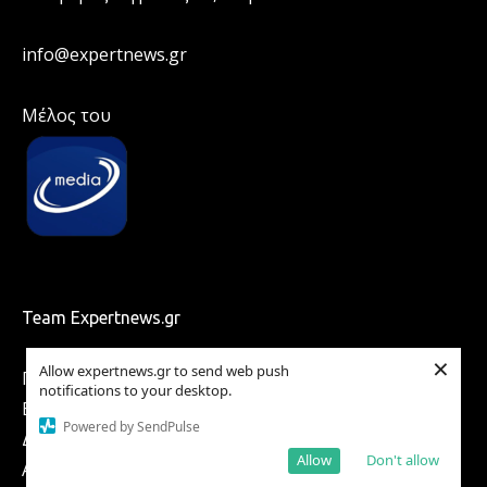
info@expertnews.gr
Μέλος του
Team Expertnews.gr
×
Allow expertnews.gr to send web push
Παππά Μαρία
notifications to your desktop.
Βλάχος Γιώργος
Powered by SendPulse
Δέδε Ιωάννα
Allow
Don't allow
Αντωνίου Γιάννης