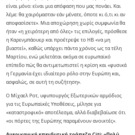
είναι μόνο: είναι μια απόφαση που μας πονάει. Και
λέμε: θα χαιρόμασταν εάν μένατε, όποτε κι ό,τι κι αν
αποφασίσετε». Μια αποχώρηση χωρίς συμφωνία θα
ήταν «η χειρότερη από όλες» τις επιλογές, πρόσθεσε
η Καρενμπάουερ και προέτρεψε το ΗΒ «να μη
βιαστεί», καθώς υπάρχει πάντα χρόνος ως τα τέλη
Μαρτίου, ενώ μελετάται ακόμα σε ευρωπαϊκό
επίπεδο πώς θα αντιμετωπιστεί η κρίση και «φυσικά
η Γερμανία έχει ιδιαίτερο ρόλο στην Ευρώπη και,
ασφαλώς, σε αυτή τη συζήτηση».
Ο Μίχαελ Ροτ, υφυπουργός Εξωτερικών αρμόδιος
για τις Ευρωπαϊκές Υποθέσεις, μίλησε για
«καταστροφικό» αποτέλεσμα, αλλά διαβεβαίωσε ότι
«οι πόρτες της Ευρώπης παραμένουν ανοικτές».
Αμερικανική επενδυτική τράπεζα Citi: «Πολύ