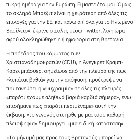
πικρή ημέρα για την Ευρώπη. Είμαστε έτοιμοι. Όμως
το σκληρό Μπρέξιτ είναι η χειρότερη από όλες τις
επιλογές για την ΕΕ, και πάνω απ’ όλα για το Ηνωμένο
Βασίλειο», έκρινε ο Σολτς μέσω Twitter, λίγη ώρα
αφού ολοκληρώθηκε η ψηφοφορία στη Βρετανία.
Η πρόεδρος του κόμματος των
Χριστιανοδημοκρατών (CDU), η Άνεγκρετ Κραμπ-
Καρενμπάουερ, σημείωσε από την πλευρά της πως
«λυπάται βαθιά» για την απόφαση, προέτρεψε να
πρυτανεύσει η «ψυχραιμία» σε όλες τις πλευρές
«παρότι έχουμε αληθινά βαριά καρδιά σήμερα», ενώ
επισήμανε πως «παρότι περιμέναμε» αυτή την
έκβαση, «το γεγονός ότι ήρθε με μια τόσο καθαρή
πλειοψηφία» δημιουργεί «μια ειδική κατάσταση».
«Το μήνυμά μας προς τους Βρετανούς μπορεί να