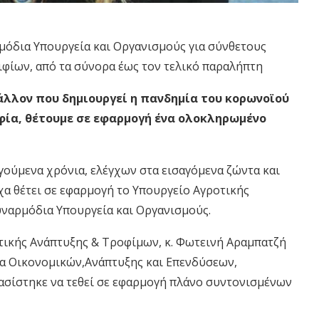
μόδια Υπουργεία και
Ο
ργανισμούς για σύνθετους
ιφίων, από τα σύνορα έως τον τελικό παραλήπτη
άλλον που δημιουργεί η πανδημία του
κορ
ω
νοϊού
οφία, θέτουμε σε εφαρμογή ένα ολοκληρωμένο
γούμενα χρόνια,
ελέγχων στα εισαγόμενα ζώντα και
α θέτει σε εφαρμογή το Υ
πουργείο Αγροτικής
υν
αρμόδια Υπουργεία και
Ο
ργανισμούς.
τικής Ανάπτυξης & Τροφίμω
ν
, κ. Φωτεινή Αραμπατζή
ία Οικονομικών
,
Ανάπτυξης και Επενδύσεων,
σίστηκε να
τεθεί σε εφαρμογή πλάνο συντονισμένων