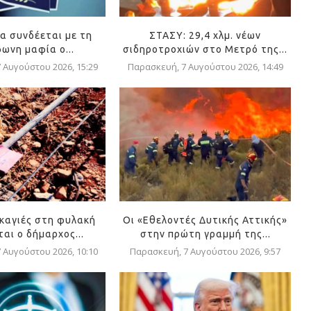
α συνδέεται με τη
ΣΤΑΣΥ: 29,4 χλμ. νέων
ωνη μαφία ο...
σιδηροτροχιών στο Μετρό της...
 Αυγούστου 2026, 15:29
Παρασκευή, 7 Αυγούστου 2026, 14:49
ρκαγιές στη φυλακή
Οι «Εθελοντές Δυτικής Αττικής»
αι ο δήμαρχος...
στην πρώτη γραμμή της...
 Αυγούστου 2026, 10:10
Παρασκευή, 7 Αυγούστου 2026, 9:57