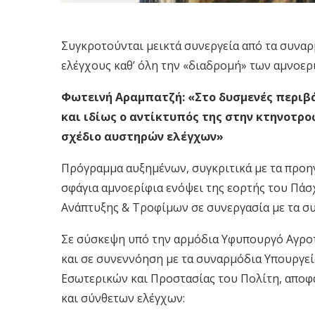
Συγκροτούνται μεικτά συνεργεία από τα συναρ
ελέγχους καθ’ όλη την «διαδρομή» των αμνοερ
Φωτεινή Αραμπατζή:
«Στο δυσμενές περιβ
και ιδίως ο αντίκτυπός της στην κτηνοτρ
σχέδιο αυστηρών ελέγχων»
Πρόγραμμα αυξημένων, συγκριτικά με τα προη
σφάγια αμνοερίφια ενόψει της εορτής του Πάσχ
Ανάπτυξης &
T
ροφίμων
σε συνεργασία με τα σ
Σε σύσκεψη υπό την αρμόδια Υφυπουργό Αγρο
και σε συνεννόηση με τα συναρμόδια Υπουργε
Εσωτερικών και Προστασίας του Πολίτη,
αποφα
και σύνθετ
ων
ελέγχων
: