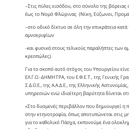
–
Σ
τις πύλες εισόδου, στο σύνολο της βόρειας
έως το Νομό Φλώρινας (Νίκη, Εύζωνοι, Προμα
–
σ
το οδικό δίκτυο
σε όλη την επικράτεια
κατά
αμνοεριφίων
-και φυσικά στους τελικούς παραλήπτες των α
κρεοπώλες).
Για το σκοπό αυτό
στόχος του Υπουργείου είνα
ΕΛ.Γ.Ο.-ΔΗΜΗΤΡΑ, του Ε.Φ.Ε.Τ., της Γενικής Γ
Σ
.
Δ
.
Ο
.
Ε
.
,
της Α.Α.Δ.Ε.,
της Ελληνικής Αστυνομίας
υπηρεσιών ενώ ιδιαίτερη βαρύτητα δίνεται στ
«
Στο δυσμενές περιβάλλον που δημιουργεί η 
στην κτηνοτροφία
,
όπως αποτυπώνεται στις μηδ
για το καθολικό Πάσχα
,
εκπονούμε
ένα
ολοκλη