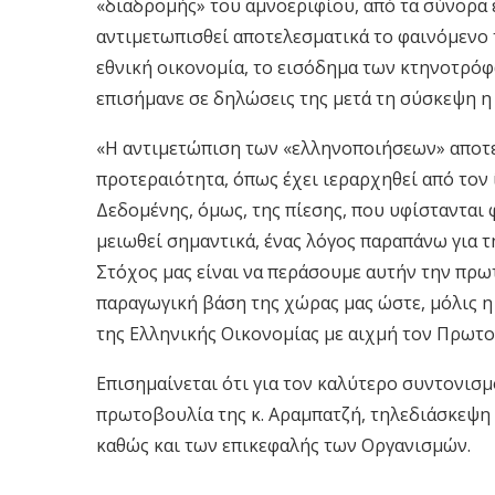
«διαδρομής» του αμνοεριφίου, από τα σύνορα 
αντιμετωπισθεί
αποτελεσματικά
το φαινόμενο
εθνική οικονομία, το
εισόδημα των κτηνοτρό
επισήμανε σε δηλώσεις της μετά τη σύσκεψη η
«
Η
αντιμετώπιση των «ελληνοποιήσεων» αποτ
προτεραιότητα, όπως έχει ιεραρχηθεί από τον
Δ
εδομένης
, όμως,
της πίε
σης
,
που υφίστανται 
μειωθεί σημαντικά, ένας λόγος παραπάνω για τ
Στόχος μας είναι να περάσουμε αυτήν την πρω
παραγωγική βάση της χώρας μας
ώστε, μόλις η
της
Ε
λλ
ηνικής Οικονομίας με αιχμή τον Π
ρωτο
Επισημαίνεται ότι για τον καλύτερο συντονισμ
πρωτοβουλία της κ. Αραμπατζή, τηλεδιάσκεψη
καθώς και των επικεφαλής των Ο
ργανισμών.