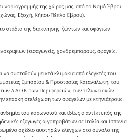
συνοριογραμμής
της χώρας μας, από το Νομό Έβρου
χώνας, Εξοχή, Κήποι-Πέπλο Έβρου),
 το στάδιο της διακίνησης ζώντων και
σφάγιων
μνοεριφίων (εισαγωγείς, χονδρέμπορους, σφαγείς,
ι να
συσταθούν μεικτά κλιμάκια από ελεγκτές του
ραμματείας Εμπορίου & Προστασίας Καταναλωτή, του
,
των Δ.Α.Ο.Κ. των Περιφερειών, των τελωνειακών
η
ν επαρκή
στελέχωση των σφαγείων με κτηνιάτρου
ς.
πανδημία του
κορ
ω
νοϊού
και ιδίως ο αντίκτυπός της
ενικές εξαγωγές αιγοπροβάτων σε Ιταλία και Ισπανία
ρωμένο σχέδιο
αυστηρών
ελέγχων
στο σύνολο της