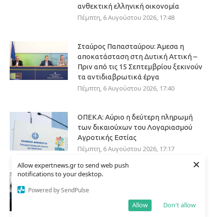
ανθεκτική ελληνική οικονομία
Πέμπτη, 6 Αυγούστου 2026, 17:48
Σταύρος Παπασταύρου: Άμεσα η
αποκατάσταση στη Δυτική Αττική –
Πριν από τις 15 Σεπτεμβρίου ξεκινούν
τα αντιδιαβρωτικά έργα
Πέμπτη, 6 Αυγούστου 2026, 17:40
ΟΠΕΚΑ: Αύριο η δεύτερη πληρωμή
των δικαιούχων του Λογαριασμού
Αγροτικής Εστίας
Πέμπτη, 6 Αυγούστου 2026, 17:17
×
Allow expertnews.gr to send web push
notifications to your desktop.
Νίκος Χαρδαλιάς: Με το
Παρατηρητήριο Έργων η Περιφέρεια
Powered by SendPulse
Αττικής αποκτά ένα από τα πρώτα
Allow
Don't allow
ολοκληρωμένα ψηφιακά εργαλεία