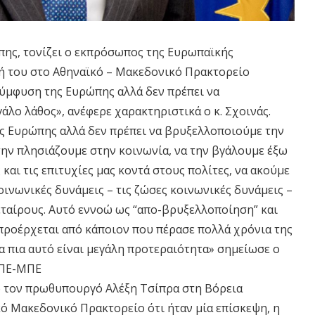
ης, τονίζει ο εκπρόσωπος της Ευρωπαϊκής
ξή του στο Αθηναϊκό – Μακεδονικό Πρακτορείο
σύμφυση της Ευρώπης αλλά δεν πρέπει να
λο λάθος», ανέφερε χαρακτηριστικά ο κ. Σχοινάς.
ης Ευρώπης αλλά δεν πρέπει να βρυξελλοποιούμε την
την πλησιάζουμε στην κοινωνία, να την βγάλουμε έξω
 και τις επιτυχίες μας κοντά στους πολίτες, να ακούμε
κοινωνικές δυνάμεις – τις ζώσες κοινωνικές δυνάμεις –
εταίρους. Αυτό εννοώ ως “απο-βρυξελλοποίηση” και
 προέρχεται από κάποιον που πέρασε πολλά χρόνια της
α πια αυτό είναι μεγάλη προτεραιότητα» σημείωσε ο
ΑΠΕ-ΜΠΕ
ό τον πρωθυπουργό Αλέξη Τσίπρα στη Βόρεια
κό Μακεδονικό Πρακτορείο ότι ήταν μία επίσκεψη, η