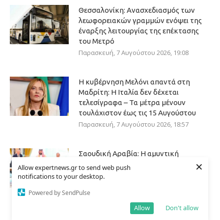
Θεσσαλονίκη: Ανασχεδιασμός των
λεωφορειακών γραμμών ενόψει της
έναρξης λειτουργίας της επέκτασης
του Μετρό
Παρασκευή, 7 Αυγούστου 2026, 19:08
Η κυβέρνηση Μελόνι απαντά στη
Μαδρίτη: Η Ιταλία δεν δέχεται
τελεσίγραφα – Τα μέτρα μένουν
τουλάχιστον έως τις 15 Αυγούστου
Παρασκευή, 7 Αυγούστου 2026, 18:57
Σαουδική Αραβία: Η αμυντική
×
συμφωνία που υπογράφηκε με την
Allow expertnews.gr to send web push
Τουρκία και το Πακιστάν δεν
notifications to your desktop.
συνδέεται με “πυρηνικές φιλοδοξίες”,
Powered by SendPulse
δηλώνει το Ριάντ
Παρασκευή, 7 Αυγούστου 2026, 17:00
Allow
Don't allow