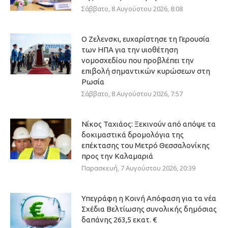
Σάββατο, 8 Αυγούστου 2026, 8:08
Ο Ζελενσκι, ευχαρίστησε τη Γερουσία
των ΗΠΑ για την υιοθέτηση
νομοσχεδίου που προβλέπει την
επιβολή σημαντικών κυρώσεων στη
Ρωσία
Σάββατο, 8 Αυγούστου 2026, 7:57
Νίκος Ταχιάος: Ξεκινούν από απόψε τα
δοκιμαστικά δρομολόγια της
επέκτασης του Μετρό Θεσσαλονίκης
προς την Καλαμαριά
Παρασκευή, 7 Αυγούστου 2026, 20:39
Υπεγράφη η Κοινή Απόφαση για τα νέα
Σχέδια Βελτίωσης συνολικής δημόσιας
δαπάνης 263,5 εκατ. €