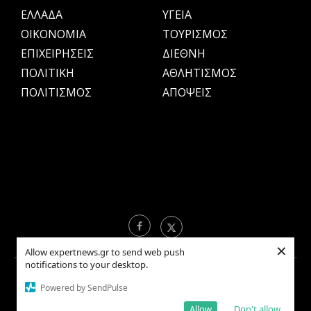
ΕΛΛΑΔΑ
ΥΓΕΙΑ
OIKONOMIA
ΤΟΥΡΙΣΜΟΣ
ΕΠΙΧΕΙΡΗΣΕΙΣ
ΔΙΕΘΝΗ
ΠΟΛΙΤΙΚΗ
ΑΘΛΗΤΙΣΜΟΣ
ΠΟΛΙΤΙΣΜΟΣ
ΑΠΟΨΕΙΣ
×
Allow expertnews.gr to send web push
notifications to your desktop.
Copyright © 2021 EXPERTNEWS.GR |
ΟΡΟΙ ΧΡΗΣΗΣ
Powered by SendPulse
Allow
Don't allow
BACK TO TOP