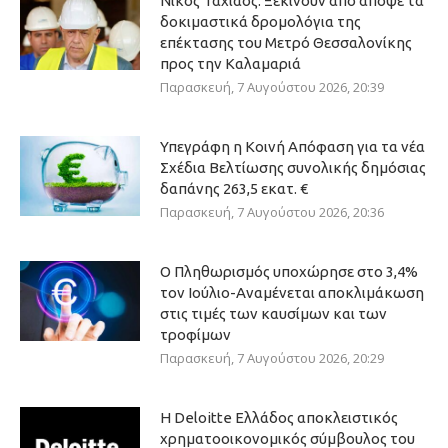
Νίκος Ταχιάος: Ξεκινούν από απόψε τα
δοκιμαστικά δρομολόγια της
επέκτασης του Μετρό Θεσσαλονίκης
προς την Καλαμαριά
Παρασκευή, 7 Αυγούστου 2026, 20:39
Υπεγράφη η Κοινή Απόφαση για τα νέα
Σχέδια Βελτίωσης συνολικής δημόσιας
δαπάνης 263,5 εκατ. €
Παρασκευή, 7 Αυγούστου 2026, 20:36
Ο Πληθωρισμός υποχώρησε στο 3,4%
τον Ιούλιο-Αναμένεται αποκλιμάκωση
στις τιμές των καυσίμων και των
τροφίμων
Παρασκευή, 7 Αυγούστου 2026, 20:29
Η Deloitte Ελλάδος αποκλειστικός
χρηματοοικονομικός σύμβουλος του