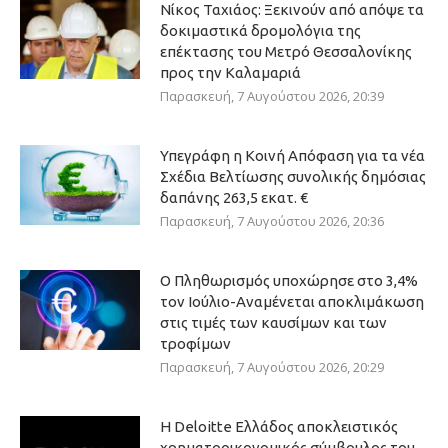
Νίκος Ταχιάος: Ξεκινούν από απόψε τα
δοκιμαστικά δρομολόγια της
επέκτασης του Μετρό Θεσσαλονίκης
προς την Καλαμαριά
Παρασκευή, 7 Αυγούστου 2026, 20:39
Υπεγράφη η Κοινή Απόφαση για τα νέα
Σχέδια Βελτίωσης συνολικής δημόσιας
δαπάνης 263,5 εκατ. €
Παρασκευή, 7 Αυγούστου 2026, 20:36
Ο Πληθωρισμός υποχώρησε στο 3,4%
τον Ιούλιο-Αναμένεται αποκλιμάκωση
στις τιμές των καυσίμων και των
τροφίμων
Παρασκευή, 7 Αυγούστου 2026, 20:29
Η Deloitte Ελλάδος αποκλειστικός
χρηματοοικονομικός σύμβουλος του