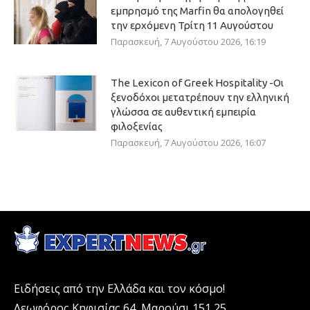
εμπρησμό της Marfin θα απολογηθεί
την ερχόμενη Τρίτη 11 Αυγούστου
Παρασκευή, 7 Αυγούστου 2026, 16:19
The Lexicon of Greek Hospitality -Οι
ξενοδόχοι μετατρέπουν την ελληνική
γλώσσα σε αυθεντική εμπειρία
φιλοξενίας
Παρασκευή, 7 Αυγούστου 2026, 16:07
Ειδήσεις από την Ελλάδα και τον κόσμο!
Λεωφόρος Κηφισίας 64, Μαρούσι 151 25