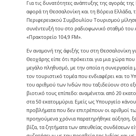
Για τις δυνατότητες ανάπτυξης της αγοράς της 
αφορά τη Θεσσαλονίκη και τη Βόρεια Ελλάδα, τ
Περιφερειακού Συμβουλίου Τουρισμού μίλησε
συνέντευξή του στο ραδιοφωνικό σταθμό του
«Πρακτορείο 104,9 FM».
Εν αναμονή της άφιξής του στη Θεσσαλονίκη για
Θεοχάρης είπε ότι πρόκειται για μια χώρα που
μεγάλο πληθυσμό, με την οποία η συνεργασία μ
τον τουριστικό τομέα που ενδιαφέρει και το Υ
του αριθμού των Ινδών που ταξιδεύουν στο εξ
βιοτικό τους επίπεδο: αναμένεται από 20 εκατ
στα 50 εκατομμύρια. Εμείς ως Υπουργείο κάνου
προβλήματα που δεν επιτρέπουν οι αριθμοί τω
προηγούμενα χρόνια παρατηρήθηκε αύξηση, ξε
βίζα, τα ζητήματα των απευθείας συνδέσεων εί
συζητήσεων με την πρεσβεία της Ινδίας και μ