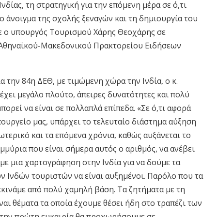
Ινδίας, τη στρατηγική για την επόμενη μέρα σε ό,τι
ο άνοιγμα της σχολής ξεναγών και τη δημιουργία του
 ο υπουργός Τουρισμού Χάρης Θεοχάρης σε
 Αθηναϊκού-Μακεδονικού Πρακτορείου Ειδήσεων
 την 84η ΔΕΘ, με τιμώμενη χώρα την Ινδία, ο κ.
 έχει μεγάλο πλούτο, άπειρες δυνατότητες και πολύ
πορεί να είναι σε πολλαπλά επίπεδα. «Σε ό,τι αφορά
πουργείο μας, υπάρχει το τελευταίο διάστημα αύξηση
ωτερικό και τα επόμενα χρόνια, καθώς αυξάνεται το
ομμύρια που είναι σήμερα αυτός ο αριθμός, να ανέβει
με μια χαρτογράφηση στην Ινδία για να δούμε τα
ν Ινδών τουριστών να είναι αυξημένοι. Παρόλο που τα
κινάμε από πολύ χαμηλή βάση. Τα ζητήματα με τη
ναι θέματα τα οποία έχουμε θέσει ήδη στο τραπέζι των
ε την πρώτη ευκαιρία θα προχωρήσουμε σε