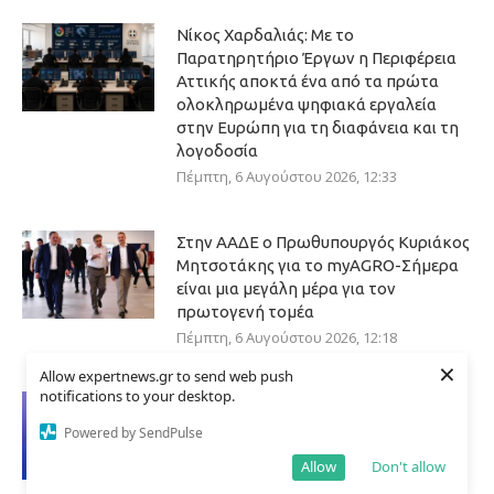
Νίκος Χαρδαλιάς: Με το
Παρατηρητήριο Έργων η Περιφέρεια
Αττικής αποκτά ένα από τα πρώτα
ολοκληρωμένα ψηφιακά εργαλεία
στην Ευρώπη για τη διαφάνεια και τη
λογοδοσία
Πέμπτη, 6 Αυγούστου 2026, 12:33
Στην ΑΑΔΕ ο Πρωθυπουργός Κυριάκος
Μητσοτάκης για το myAGRO-Σήμερα
είναι μια μεγάλη μέρα για τον
πρωτογενή τομέα
Πέμπτη, 6 Αυγούστου 2026, 12:18
×
Allow expertnews.gr to send web push
notifications to your desktop.
Υποβλήθηκε το αίτημα για την
ενεργοποίηση της ρήτρας διαφυγής
Powered by SendPulse
για την ενεργειακή ανθεκτικότητα
Allow
Don't allow
Πέμπτη, 6 Αυγούστου 2026, 11:52