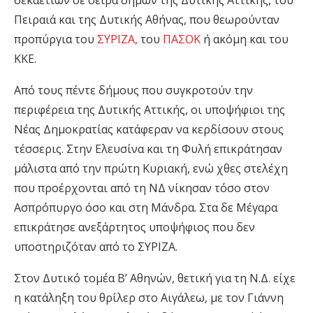
δεκαετιών σε σειρά δήμων της Δυτικής Αττικής, του
Πειραιά και της Δυτικής Αθήνας, που θεωρούνταν
προπύργια του
ΣΥΡΙΖΑ,
του
ΠΑΣΟΚ
ή ακόμη και του
ΚΚΕ.
Από τους πέντε δήμους που συγκροτούν την
περιφέρεια της Δυτικής Αττικής, οι υποψήφιοι της
Νέας Δημοκρατίας κατάφεραν να κερδίσουν στους
τέσσερις. Στην Ελευσίνα και τη Φυλή επικράτησαν
μάλιστα από την πρώτη Κυριακή, ενώ χθες στελέχη
που προέρχονται από τη ΝΔ νίκησαν τόσο στον
Ασπρόπυργο όσο και στη Μάνδρα. Στα δε Μέγαρα
επικράτησε ανεξάρτητος υποψήφιος που δεν
υποστηριζόταν από το ΣΥΡΙΖΑ.
Στον Δυτικό τομέα Β’ Αθηνών, θετική για τη Ν.Δ. είχε
η κατάληξη του θρίλερ στο Αιγάλεω, με τον Γιάννη