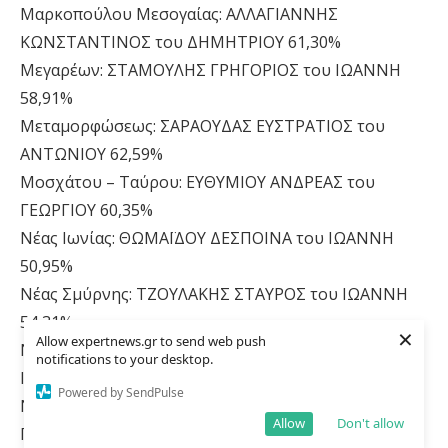
Μαρκοπούλου Μεσογαίας: ΑΛΛΑΓΙΑΝΝΗΣ
ΚΩΝΣΤΑΝΤΙΝΟΣ του ΔΗΜΗΤΡΙΟΥ 61,30%
Μεγαρέων: ΣΤΑΜΟΥΛΗΣ ΓΡΗΓΟΡΙΟΣ του ΙΩΑΝΝΗ
58,91%
Μεταμορφώσεως: ΣΑΡΑΟΥΔΑΣ ΕΥΣΤΡΑΤΙΟΣ του
ΑΝΤΩΝΙΟΥ 62,59%
Μοσχάτου – Ταύρου: ΕΥΘΥΜΙΟΥ ΑΝΔΡΕΑΣ του
ΓΕΩΡΓΙΟΥ 60,35%
Νέας Ιωνίας: ΘΩΜΑΪΔΟΥ ΔΕΣΠΟΙΝΑ του ΙΩΑΝΝΗ
50,95%
Νέας Σμύρνης: ΤΖΟΥΛΑΚΗΣ ΣΤΑΥΡΟΣ του ΙΩΑΝΝΗ
54,31%
×
Allow expertnews.gr to send web push
Νέας Φιλαδέλφειας – Νέας Χαλκηδόνας: ΒΟΥΡΟΣ
notifications to your desktop.
ΙΩΑΝΝΗΣ του ΣΤΕΦΑΝΟΥ 55,22%
Powered by SendPulse
Νίκαιας – Αγίου Ιωάννη Ρέντη: ΙΩΑΚΕΙΜΙΔΗΣ
Allow
Don't allow
ΓΕΩΡΓΙΟΣ του ΣΑΒΒΑ 64,88%