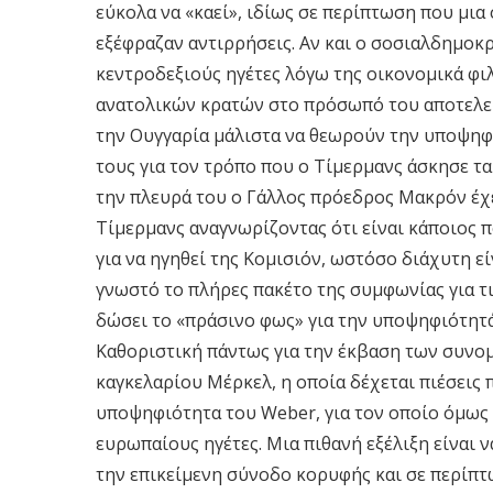
εύκολα να «καεί», ιδίως σε περίπτωση που μια
εξέφραζαν αντιρρήσεις. Αν και ο σοσιαλδημοκ
κεντροδεξιούς ηγέτες λόγω της οικονομικά φι
ανατολικών κρατών στο πρόσωπό του αποτελεί 
την Ουγγαρία μάλιστα να θεωρούν την υποψηφ
τους για τον τρόπο που ο Τίμερμανς άσκησε τ
την πλευρά του ο Γάλλος πρόεδρος Μακρόν έχε
Τίμερμανς αναγνωρίζοντας ότι είναι κάποιος π
για να ηγηθεί της Κομισιόν, ωστόσο διάχυτη εί
γνωστό το πλήρες πακέτο της συμφωνίας για τι
δώσει το «πράσινο φως» για την υποψηφιότητά
Καθοριστική πάντως για την έκβαση των συνομι
καγκελαρίου Μέρκελ, η οποία δέχεται πιέσεις 
υποψηφιότητα του Weber, για τον οποίο όμως
ευρωπαίους ηγέτες. Μια πιθανή εξέλιξη είναι ν
την επικείμενη σύνοδο κορυφής και σε περίπτ