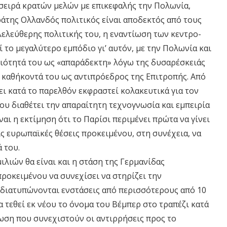
 σειρά κρατών μελών με επικεφαλής την Πολωνία,
ράτης Ολλανδός πολιτικός είναι αποδεκτός από τους
λελεύθερης πολιτικής του, η εναντίωση των κεντρο-
το μεγαλύτερο εμπόδιο γι’ αυτόν, με την Πολωνία και
ιότητά του ως «απαράδεκτη» λόγω της δυσαρέσκειάς
α καθήκοντά του ως αντιπρόεδρος της Επιτροπής. Από
ι κατά το παρελθόν εκφραστεί κολακευτικά για τον
ου διαθέτει την απαραίτητη τεχνογνωσία και εμπειρία
ναι η εκτίμηση ότι το Παρίσι περιμένει πρώτα να γίνει
ς ευρωπαϊκές θέσεις προκειμένου, στη συνέχεια, να
 του.
λιών θα είναι και η στάση της Γερμανίδας
προκειμένου να συνεχίσει να στηρίζει την
 διατυπώνονται ενστάσεις από περισσότερους από 10
α τεθεί εκ νέου το όνομα του Βέμπερ στο τραπέζι κατά
ωση που συνεχιστούν οι αντιρρήσεις προς το