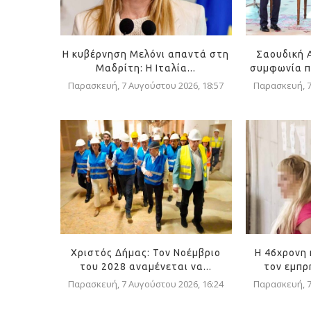
Η κυβέρνηση Μελόνι απαντά στη
Σαουδική 
Μαδρίτη: Η Ιταλία...
συμφωνία π
Παρασκευή, 7 Αυγούστου 2026, 18:57
Παρασκευή, 7
Χριστός Δήμας: Τον Νοέμβριο
Η 46χρονη
του 2028 αναμένεται να...
τον εμπρη
Παρασκευή, 7 Αυγούστου 2026, 16:24
Παρασκευή, 7