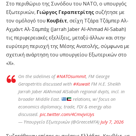
Στο περιθώριο της Συνόδου του ΝΑΤΟ, ο υπουργός
Εξωτερικών,
Γιώργος Γεραπετρίτης
συζήτησε με
τον ομόλογό του
Κουβέιτ
, σεΐχη Τζάρα Τζάμπερ Αλ-
Αχμάντ Αλ-Σαμπάχ (Jarrah Jaber Al-Ahmad Al-Sabah)
τις περιφερειακές εξελίξεις, μεταξύ άλλων και στην
ευρύτερη περιοχή της Μέσης Ανατολής, σύμφωνα με
σχετική ανάρτηση του υπουργείου Εξωτερικών στο
«X».
On the sidelines of
#NATOsummit
, FM George
Gerapetritis discussed with
#Kuwait
FM H.E. Sheikh
Jarrah Jaber AlAhmad AlSabah regional dvpts, incl. in
broader Middle East.
relations, w/ focus on
economics diplomacy, trade, FDI & energy also
discussed.
pic.twitter.com/4CmvjviUys
— Υπουργείο Εξωτερικών (@GreeceMFA)
July 7, 2026