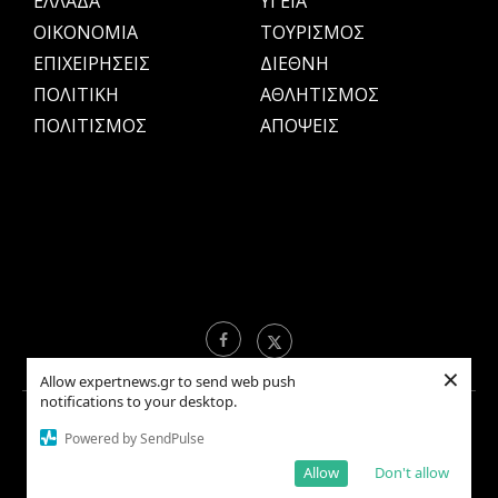
ΕΛΛΑΔΑ
ΥΓΕΙΑ
OIKONOMIA
ΤΟΥΡΙΣΜΟΣ
ΕΠΙΧΕΙΡΗΣΕΙΣ
ΔΙΕΘΝΗ
ΠΟΛΙΤΙΚΗ
ΑΘΛΗΤΙΣΜΟΣ
ΠΟΛΙΤΙΣΜΟΣ
ΑΠΟΨΕΙΣ
×
Allow expertnews.gr to send web push
notifications to your desktop.
Copyright © 2021 EXPERTNEWS.GR |
ΟΡΟΙ ΧΡΗΣΗΣ
Powered by SendPulse
Allow
Don't allow
BACK TO TOP