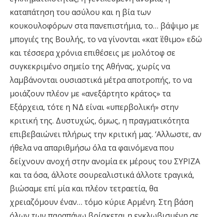
καταπάτηση του ασύλου και η βία των
κουκουλοφόρων στα πανεπιστήμια, το… βάψιμο με
μπογιές της Βουλής, το να γίνονται «κατ΄ έθιμο» εδώ
και τέσσερα χρόνια επιθέσεις με μολότοφ σε
συγκεκριμένο σημείο της Αθήνας, χωρίς να
λαμβάνονται ουσιαστικά μέτρα αποτροπής, το να
μοιάζουν πλέον με «ανεξάρτητο κράτος» τα
Εξάρχεια, τότε η ΝΔ είναι «υπερβολική» στην
κριτική της. Δυστυχώς, όμως, η πραγματικότητα
επιβεβαιώνει πλήρως την κριτική μας. ‘Αλλωστε, αν
ήθελα να απαριθμήσω όλα τα φαινόμενα που
δείχνουν ανοχή στην ανομία εκ μέρους του ΣΥΡΙΖΑ
και τα όσα, άλλοτε σουρεαλιστικά άλλοτε τραγικά,
βιώσαμε επί μία και πλέον τετραετία, θα
χρειαζόμουν έναν… τόμο κύριε Αρμένη. Στη βάση
όλων των παραπάνω βρίσκεται η εγκλωβισμένη σε