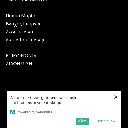
Παππά Μαρία
Βλάχος Γιώργος
Δέδε Ιωάννα
Αντωνίου Γιάννης
ΕΠΙΚΟΙΝΩΝΙΑ
ΔΙΑΦΗΜΙΣΗ
×
Allow expertnews.gr to send web push
notifications to your desktop.
ΕΠΙΚΑΙΡΟΤΗΤΑ
ΠΕΡΙΒΑΛΛΟΝ
Powered by SendPulse
ΕΛΛΑΔΑ
ΥΓΕΙΑ
Allow
Don't allow
OIKONOMIA
ΤΟΥΡΙΣΜΟΣ