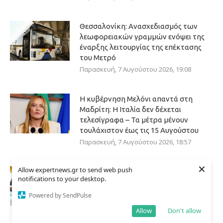
Θεσσαλονίκη: Ανασχεδιασμός των
λεωφορειακών γραμμών ενόψει της
έναρξης λειτουργίας της επέκτασης
του Μετρό
Παρασκευή, 7 Αυγούστου 2026, 19:08
Η κυβέρνηση Μελόνι απαντά στη
Μαδρίτη: Η Ιταλία δεν δέχεται
τελεσίγραφα – Τα μέτρα μένουν
τουλάχιστον έως τις 15 Αυγούστου
Παρασκευή, 7 Αυγούστου 2026, 18:57
×
Allow expertnews.gr to send web push
Σαουδική Αραβία: Η αμυντική
notifications to your desktop.
συμφωνία που υπογράφηκε με την
Τουρκία και το Πακιστάν δεν
Powered by SendPulse
συνδέεται με “πυρηνικές φιλοδοξίες”,
Allow
Don't allow
δηλώνει το Ριάντ