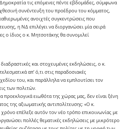
 Δημοκρατία τις επόμενες πέντε εβδομάδες, σύμφωνα
χθεσινή συνέντευξη του προέδρου του κόμματος,
 καθιερωμένες ανοιχτές συγκεντρώσεις που
ευσης, η ΝΔ επιλέγει να διοργανώσει μία σειρά
ς ο ίδιος ο κ. Μητσοτάκης θα συνομιλεί
διαδραστικές και στοχευμένες εκδηλώσεις, ο κ.
τελεσματικά απ’ ό,τι στις παραδοσιακές
χεδίου του, και παράλληλα να εμπλουτίσει τον
ις των πολιτών.
τα προεκλογικά ειωθότα της χώρας μας, δεν είναι ξένη
ος της αξιωματικής αντιπολίτευσης: «Ο κ.
 χρόνο επέλεξε αυτόν τον νέο τρόπο επικοινωνίας με
 οργανώσει πολλές θεματικές εκδηλώσεις με μικρότερο
πευθείας συζήτηση με τους πολίτες με τη μορφή των