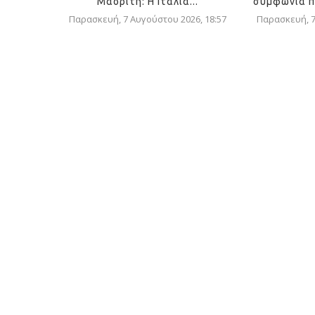
Μαδρίτη: Η Ιταλία...
συμφωνία π
Παρασκευή, 7 Αυγούστου 2026, 18:57
Παρασκευή, 7