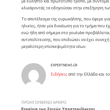
με εύληπτο και πρωτότυπο τρόπο, με σύντομα 
κλικάροντάς τα οδηγούσαν στην επεξήγηση τω
Το αποτέλεσμα της ευρωκάλπης, που έφερε για 
ηλικίες, ήταν μία δικαίωση για το τμήμα που έ
ενώ ήδη από σήμερα στο youtube προβάλλεται 
αντιπολίτευσης, που επιδιώκει να έχει συνεχ
μεγαλύτερη επισκεψιμότητα νέων.
EXPERTNEWS.GR
Eιδήσεις
από την Ελλάδα και το
ΠΡΟΗΓΟΥΜΕΝΟ ΑΡΘΡΟ
Εγκαίνια των Στεγών Υποστηριζόμενης