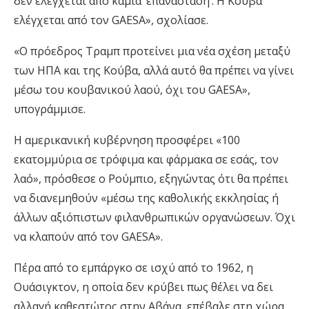
δεν ελέγχεται από καμία ‘επανάσταση’. Η Κούβα
ελέγχεται από τον GAESA», σχολίασε.
«Ο πρόεδρος Τραμπ προτείνει μια νέα σχέση μεταξύ
των ΗΠΑ και της Κούβα, αλλά αυτό θα πρέπει να γίνει
μέσω του κουβανικού λαού, όχι του GAESA»,
υπογράμμισε.
Η αμερικανική κυβέρνηση προσφέρει «100
εκατομμύρια σε τρόφιμα και φάρμακα σε εσάς, τον
λαό», πρόσθεσε ο Ρούμπιο, εξηγώντας ότι θα πρέπει
να διανεμηθούν «μέσω της καθολικής εκκλησίας ή
άλλων αξιόπιστων φιλανθρωπικών οργανώσεων. Όχι
να κλαπούν από τον GAESA».
Πέρα από το εμπάργκο σε ισχύ από το 1962, η
Ουάσιγκτον, η οποία δεν κρύβει πως θέλει να δει
αλλαγή καθεστώτος στην Αβάνα, επέβαλε στη χώρα