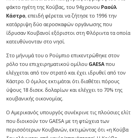
φάκτο ηγέτη της Κούβας, του 94χρονου
Ραούλ
Κάστρο
, επειδή φέρεται να ζήτησε το 1996 την
κατάρριψη δύο αεροσκαφών οργάνωσης που
ίδρυσαν Κουβανοί εξόριστοι στη Φλόριντα τα οποία
κατευθύνονταν στο νησί.
Στο μήνυμά του ο Ρούμπιο επικεντρώθηκε στον
ρόλο του επιχειρηματικού ομίλου
GAESA
που
ελέγχεται από τον στρατό και έχει ιδρυθεί από τον
Κάστρο. Ο όμιλος εκτιμάται ότι διαθέτει πόρους
ύψους 18 δισεκ. δολαρίων και ελέγχει το 70% της
κουβανικής οικονομίας.
Ο Αμερικανός υπουργός συνέκρινε τις πλούσιες ελίτ
που διοικούν τον GAESA με τη φτώχεια των
περισσότερων Κουβανών, εκτιμώντας ότι «η Κούβα