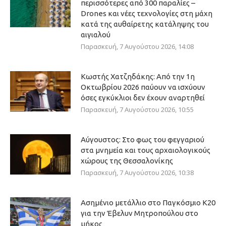
περισσότερες από 300 παραλίες –
Drones και νέες τεχνολογίες στη μάχη
κατά της αυθαίρετης κατάληψης του
αιγιαλού
Παρασκευή, 7 Αυγούστου 2026, 14:08
Κωστής Χατζηδάκης: Από την 1η
Οκτωβρίου 2026 παύουν να ισχύουν
όσες εγκύκλιοι δεν έχουν αναρτηθεί
Παρασκευή, 7 Αυγούστου 2026, 10:55
Αύγουστος: Στο φως του φεγγαριού
στα μνημεία και τους αρχαιολογικούς
χώρους της Θεσσαλονίκης
Παρασκευή, 7 Αυγούστου 2026, 10:38
Ασημένιο μετάλλιο στο Παγκόσμιο Κ20
για την Έβελυν Μητροπούλου στο
μήκος