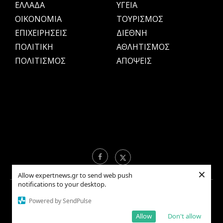
ΕΛΛΑΔΑ
ΥΓΕΙΑ
OIKONOMIA
ΤΟΥΡΙΣΜΟΣ
ΕΠΙΧΕΙΡΗΣΕΙΣ
ΔΙΕΘΝΗ
ΠΟΛΙΤΙΚΗ
ΑΘΛΗΤΙΣΜΟΣ
ΠΟΛΙΤΙΣΜΟΣ
ΑΠΟΨΕΙΣ
×
Allow expertnews.gr to send web push
notifications to your desktop.
Copyright © 2021 EXPERTNEWS.GR |
ΟΡΟΙ ΧΡΗΣΗΣ
Powered by SendPulse
Allow
Don't allow
BACK TO TOP